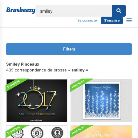
lose
Se connecter
S'inscrire
Filters
Smiley Pinceaux
435 correspondance de brosse
smiley