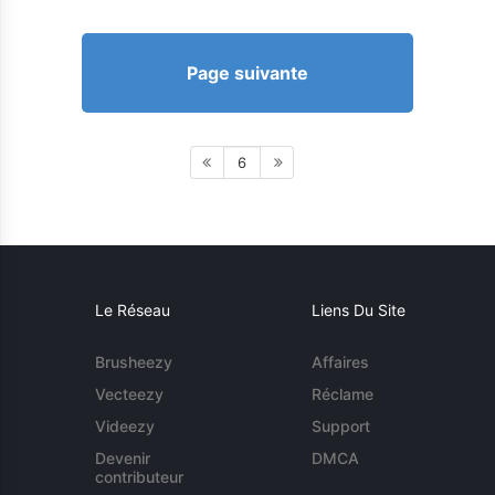
Page suivante
6
Le Réseau
Liens Du Site
Brusheezy
Affaires
Vecteezy
Réclame
Videezy
Support
Devenir
DMCA
contributeur