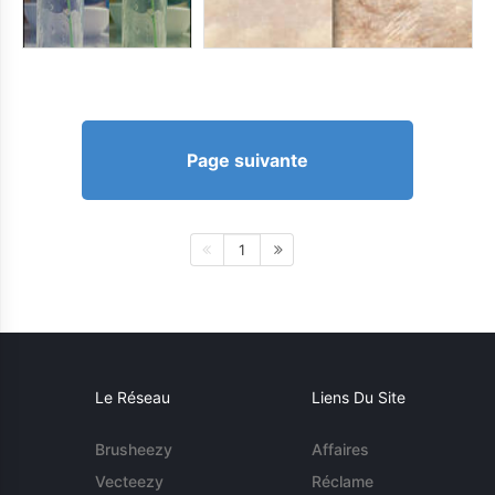
Page suivante
1
Le Réseau
Liens Du Site
Brusheezy
Affaires
Vecteezy
Réclame