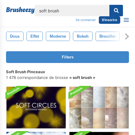
lose
Se connecter
S'inscrire
Doux
Effet
Moderne
Bokeh
Brouiller
Conc
Filters
Soft Brush Pinceaux
1 478 correspondance de brosse
soft brush