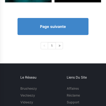
Page suivante
1
Le Réseau
Liens Du Site
Brusheezy
Affaires
Vecteezy
Réclame
Videezy
Support