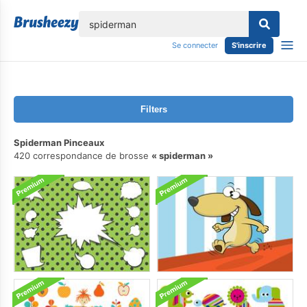
lose
Se connecter
S'inscrire
Filters
Spiderman Pinceaux
420 correspondance de brosse
spiderman