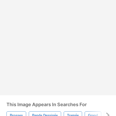
This Image Appears In Searches For
Brosses
Bande Dessinée
Tramée
Grand
Pop A