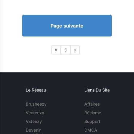
Page suivante
5
Le Réseau
Liens Du Site
Brusheezy
Affaires
Vecteezy
Réclame
Videezy
Support
Devenir
DMCA