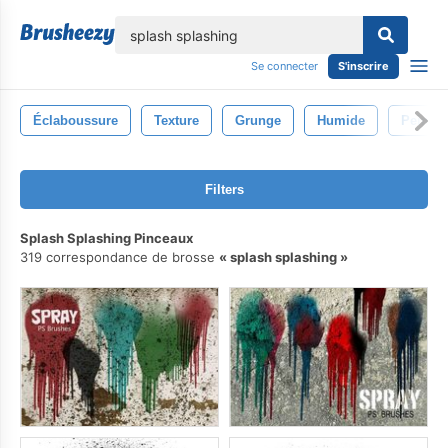
lose
Se connecter
S'inscrire
Éclaboussure
Texture
Grunge
Humide
Peindr
Filters
Splash Splashing Pinceaux
319 correspondance de brosse
splash splashing