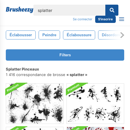
lose
Se connecter
S'inscrire
Éclabousser
Peindre
Éclaboussure
Désordonné
Filters
Splatter Pinceaux
1 416 correspondance de brosse
splatter