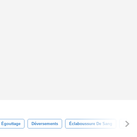
Égouttage
Déversements
Éclaboussure De Sang
Laisse