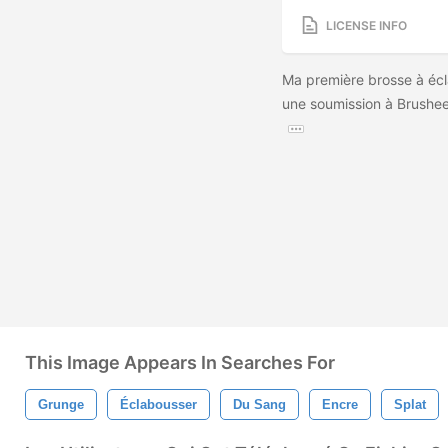
LICENSE INFO
Ma première brosse à éc
une soumission à Brushee
This Image Appears In Searches For
Grunge
Éclabousser
Du Sang
Encre
Splat