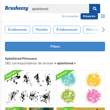
lose
Se connecter
S'inscrire
Éclabousser
Peindre
Éclaboussure
Désordonné
Filters
Splattered Pinceaux
382 correspondance de brosse
splattered