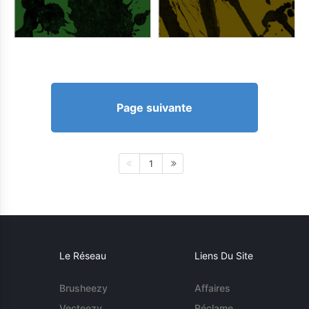
Page suivante
1
Le Réseau
Liens Du Site
Brusheezy
Affaires
Vecteezy
Réclame