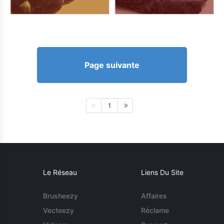
Page suivante
1
Le Réseau
Liens Du Site
Brusheezy
Affaires
Vecteezy
Réclame