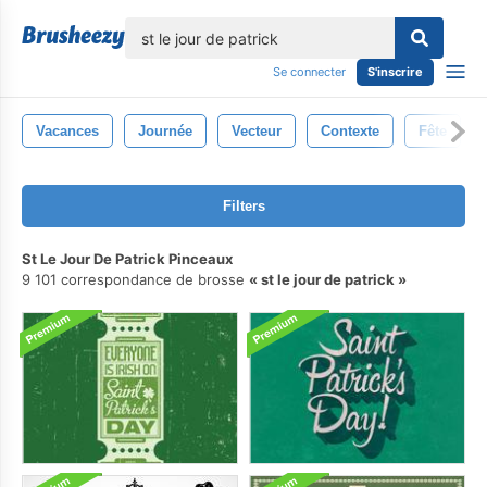
lose
Se connecter
S'inscrire
Vacances
Journée
Vecteur
Contexte
Fête
Filters
St Le Jour De Patrick Pinceaux
9 101 correspondance de brosse
st le jour de patrick