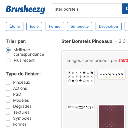
Étoile
Isolé
Forme
Silhouette
Décoration
Trier par:
Ster Borstels Pinceaux
-
3 31
Meilleure
correspondance
Plus récent
Images sponsorisées par
Type de fichier :
Pinceaux
Actions
PSD
Modèles
Dégradés
Textures
Symboles
Formes