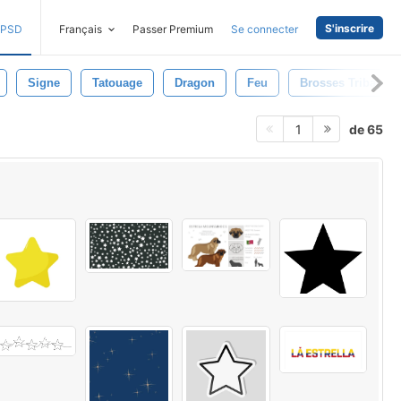
S'inscrire
PSD
Français
Passer Premium
Se connecter
Signe
Tatouage
Dragon
Feu
Brosses Tribales
de 65
1