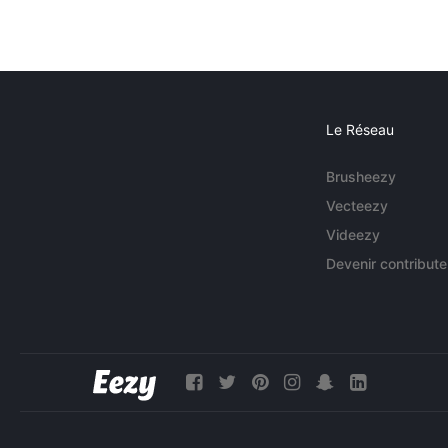
Le Réseau
Brusheezy
Vecteezy
Videezy
Devenir contribute