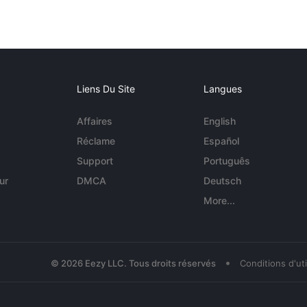
Liens Du Site
Langues
Affaires
English
Réclame
Español
Support
Português
ur
DMCA
Deutsch
More...
•
© 2026 Eezy LLC. Tous droits réservés
Conditions d'uti