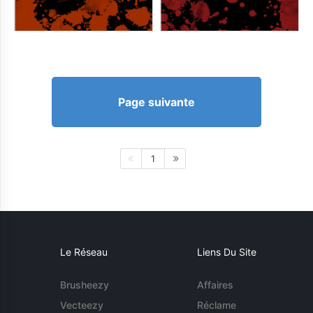
Page suivante
1
Le Réseau
Liens Du Site
Brusheezy
Affaires
Vecteezy
Réclame