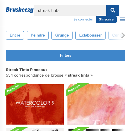
lose
Se connecter
S'inscrire
Encre
Peindre
Grunge
Éclabousser
Contexte
Filters
Streak Tinta Pinceaux
554 correspondance de brosse
streak tinta