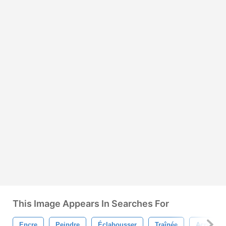
This Image Appears In Searches For
Encre
Peindre
Éclabousser
Traînée
Acrylique