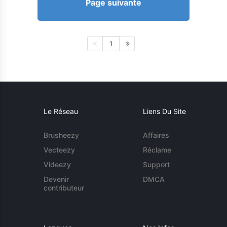
Page suivante
1
Le Réseau
Liens Du Site
Brusheezy
Affaires
Vecteezy
Réclame
Videezy
Support
Devenir
DMCA
contributeur