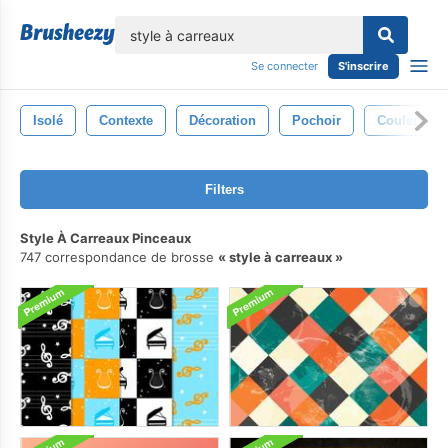
lose
Se connecter
S'inscrire
Isolé
Contexte
Décoration
Pochoir
Couler
Filters
Style À Carreaux Pinceaux
747 correspondance de brosse
style à carreaux