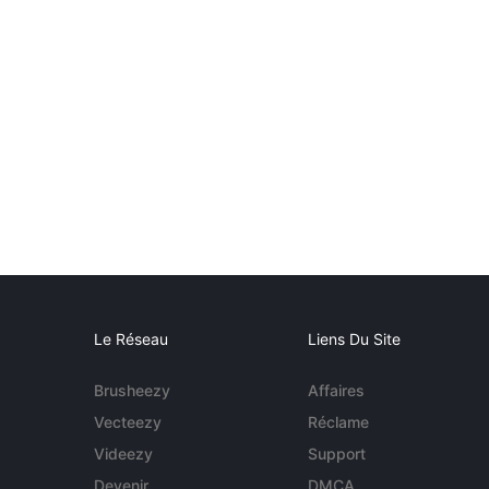
Le Réseau
Liens Du Site
Brusheezy
Affaires
Vecteezy
Réclame
Videezy
Support
Devenir
DMCA