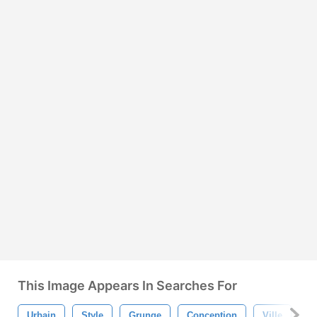
This Image Appears In Searches For
Urbain
Style
Grunge
Conception
Ville
M