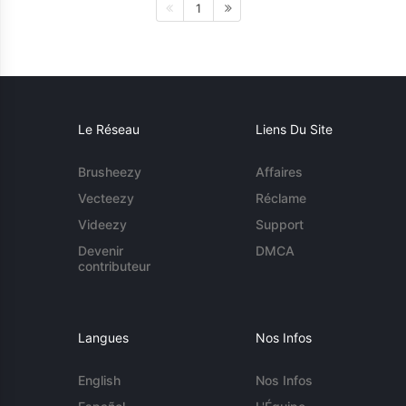
1
Le Réseau
Liens Du Site
Brusheezy
Affaires
Vecteezy
Réclame
Videezy
Support
Devenir
DMCA
contributeur
Langues
Nos Infos
English
Nos Infos