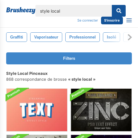
lose
Se connecter
S'inscrire
Graffiti
Vaporisateur
Professionnel
Isolé
Décor
Filters
Style Local Pinceaux
868 correspondance de brosse
style local