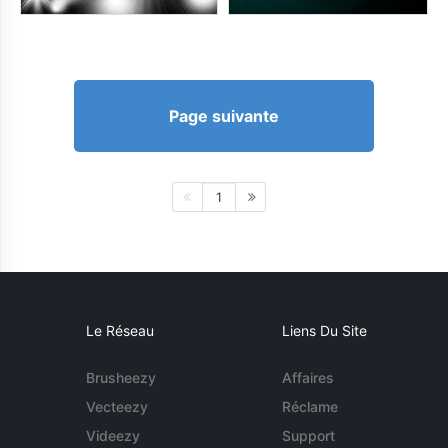
Page suivante
1
Le Réseau
Liens Du Site
Brusheezy
Affaires
Vecteezy
Réclame
Videezy
Support