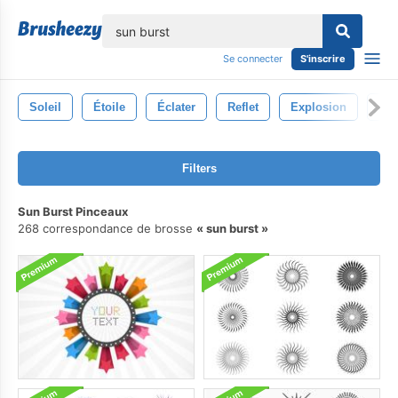
lose
Se connecter
S'inscrire
Soleil
Étoile
Éclater
Reflet
Explosion
Sun
Filters
Sun Burst Pinceaux
268 correspondance de brosse
sun burst