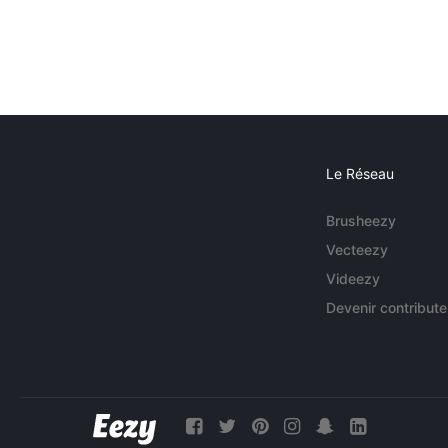
Le Réseau
Brusheezy
Vecteezy
Videezy
Devenir contribute