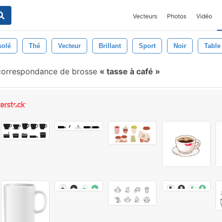
Vecteurs
Photos
Vidéo
solé
Thé
Vecteur
Brillant
Sport
Noir
Table
orrespondance de brosse
tasse à café