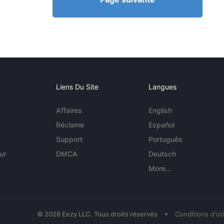
Liens Du Site
Langues
Affaires
English
Réclame
Español
Support
Português
ur
DMCA
Deutsch
More...
•
© 2026 Eezy LLC. Tous droits réservés
Conditions d'uti