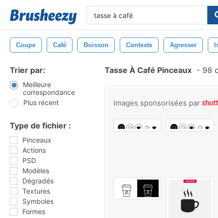
Coupe
Café
Boisson
Contexte
Agresser
I
Trier par:
Tasse À Café Pinceaux
-
98 c
Meilleure
correspondance
Plus récent
Images sponsorisées par
Type de fichier :
Pinceaux
Actions
PSD
Modèles
Dégradés
Textures
Symboles
Formes