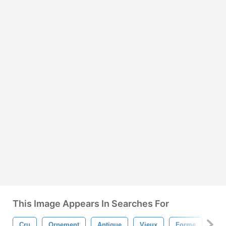
This Image Appears In Searches For
Cru
Ornement
Antique
Vieux
Forme
Rét