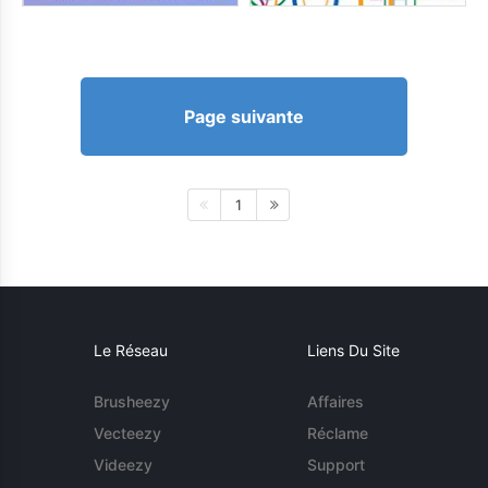
Page suivante
1
Le Réseau
Liens Du Site
Brusheezy
Affaires
Vecteezy
Réclame
Videezy
Support