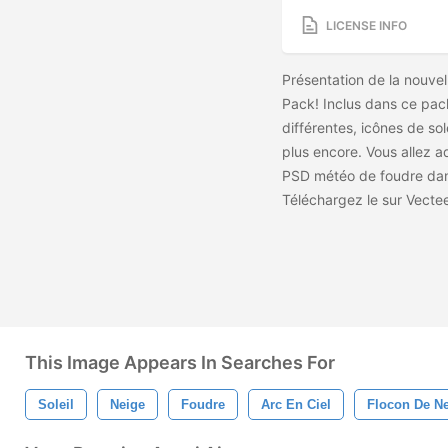
LICENSE INFO
Présentation de la nouve
Pack! Inclus dans ce pac
différentes, icônes de sol
plus encore. Vous allez a
PSD météo de foudre dans
Téléchargez le
sur Vecte
This Image Appears In Searches For
Soleil
Neige
Foudre
Arc En Ciel
Flocon De N