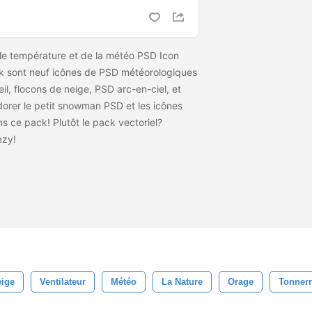
lle température et de la météo PSD Icon
k sont neuf icônes de PSD météorologiques
eil, flocons de neige, PSD arc-en-ciel, et
dorer le petit snowman PSD et les icônes
 ce pack! Plutôt le pack vectoriel?
ezy!
eige
Ventilateur
Météo
La Nature
Orage
Tonner