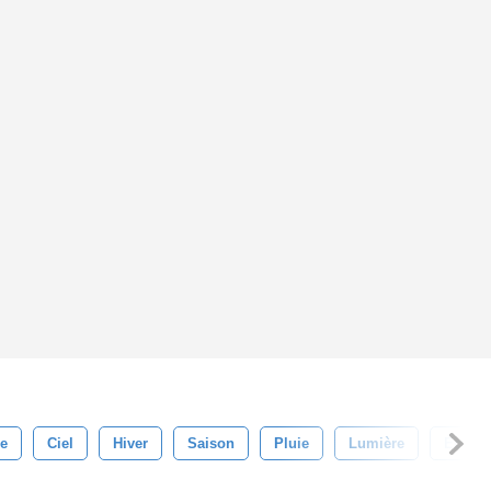
re
Ciel
Hiver
Saison
Pluie
Lumière
Éclater