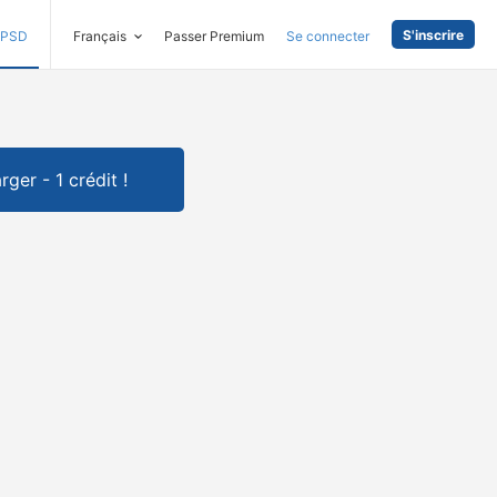
S'inscrire
PSD
Français
Passer Premium
Se connecter
rger - 1 crédit !