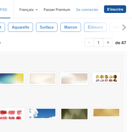
S'inscrire
PSD
Français
Passer Premium
Se connecter
t
Aquarelle
Surface
Marron
Élément
Illustratio
de 47
1