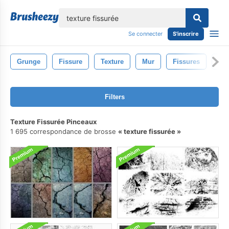
lose
Se connecter
S'inscrire
Grunge
Fissure
Texture
Mur
Fissures
Gr
Filters
Texture Fissurée Pinceaux
1 695 correspondance de brosse
texture fissurée