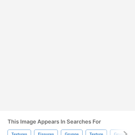
This Image Appears In Searches For
Textures
Fissures
Grunge
Texture
Grungy