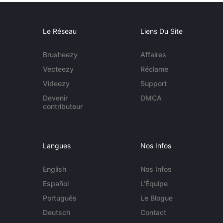
Le Réseau
Liens Du Site
Brusheezy
Affaires
Vecteezy
Réclame
Videezy
Support
Devenir
DMCA
contributeur
Langues
Nos Infos
English
Nos Infos
Español
L'Équipe
Português
Le Blogue
Deutsch
Contact