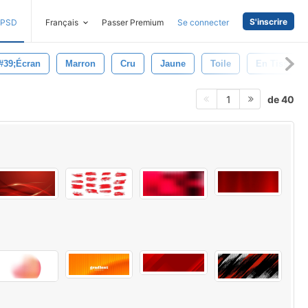
S'inscrire
PSD
Français
Passer Premium
Se connecter
#39;écran
Marron
Cru
Jaune
Toile
En Tissu
de 40
1