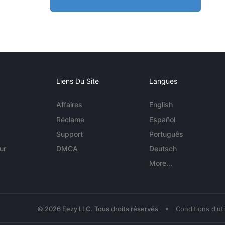
Liens Du Site
Langues
Affaires
English
Réclame
Español
Support
Português
ur
DMCA
Deutsch
More...
•
© 2026 Eezy LLC. Tous droits réservés
Conditions d'uti