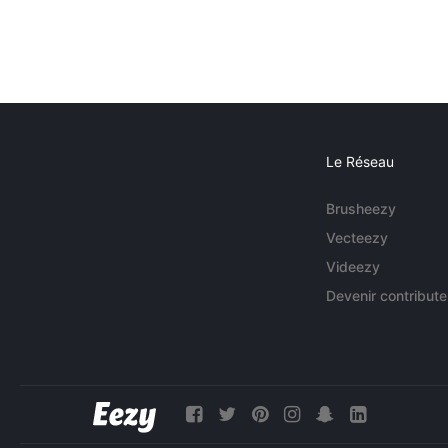
Le Réseau
Brusheezy
Vecteezy
Videezy
Devenir contribute