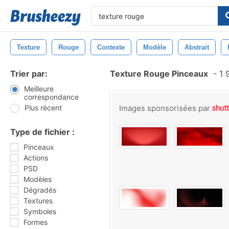
Texture
Rouge
Contexte
Modèle
Abstrait
Trier par:
Texture Rouge Pinceaux
-
1 
Meilleure
correspondance
Plus récent
Images sponsorisées par
Type de fichier :
Pinceaux
Actions
PSD
Modèles
Dégradés
Textures
Symboles
Formes