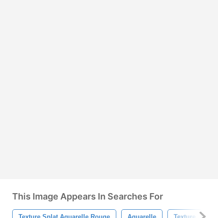
This Image Appears In Searches For
Texture Splat Aquarelle Rouge
Aquarelle
Texture
P