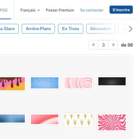
S'inscrire
PSD
Français
Passer Premium
Se connecter
a Glace
Arrière-Plans
En Tissu
Décoration
Abstrait
de 36
3