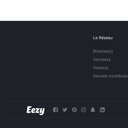
Le Réseau
Brusheezy
Vecteezy
Videezy
Devenir contribute