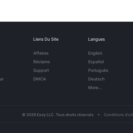
Liens Du Site
Langues
Affaires
English
Réclame
Español
Support
Português
ur
DMCA
Deutsch
More...
•
© 2026 Eezy LLC. Tous droits réservés
Conditions d'uti