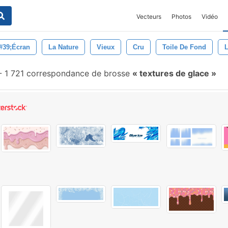
Vecteurs
Photos
Vidéo
#39;écran
La Nature
Vieux
Cru
Toile De Fond
L
-
1 721 correspondance de brosse
textures de glace