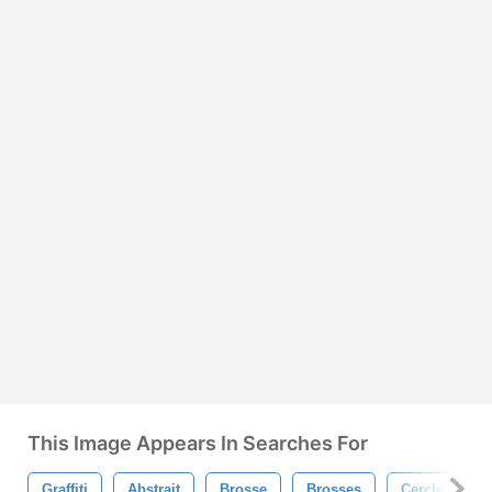
This Image Appears In Searches For
Graffiti
Abstrait
Brosse
Brosses
Cercle
C