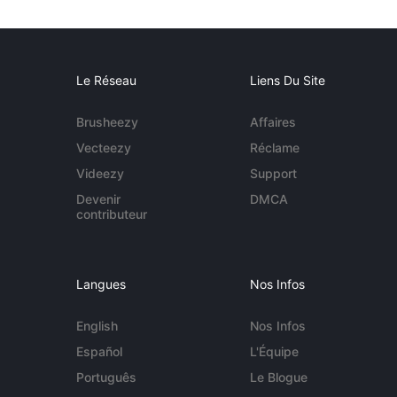
Le Réseau
Liens Du Site
Brusheezy
Affaires
Vecteezy
Réclame
Videezy
Support
Devenir
DMCA
contributeur
Langues
Nos Infos
English
Nos Infos
Español
L'Équipe
Português
Le Blogue