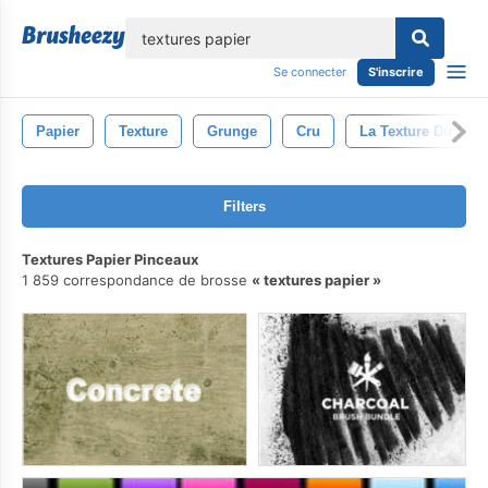
lose
Se connecter
S'inscrire
Papier
Texture
Grunge
Cru
La Texture Du Papi
Filters
Textures Papier Pinceaux
1 859 correspondance de brosse
textures papier