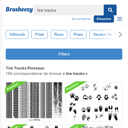
lose
Se connecter
S'inscrire
Véhicule
Piste
Roue
Pneu
Vecteur De Traces 
Filters
Tire Tracks Pinceaux
139 correspondance de brosse
tire tracks