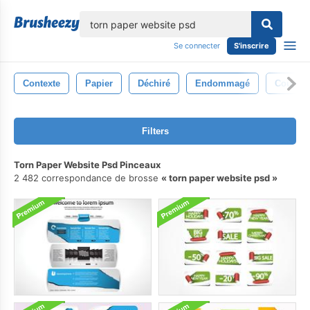
lose
Se connecter
S'inscrire
Contexte
Papier
Déchiré
Endommagé
Couper
Filters
Torn Paper Website Psd Pinceaux
2 482 correspondance de brosse
torn paper website psd