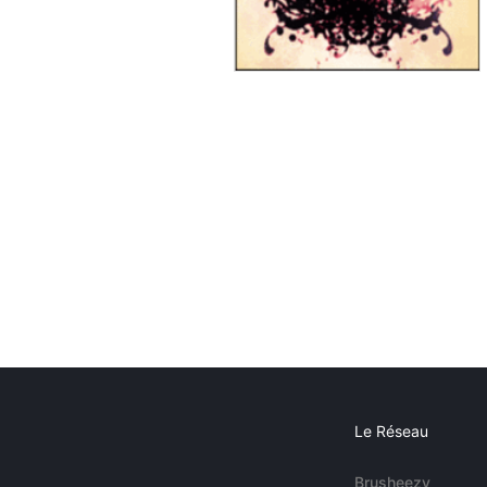
Le Réseau
Brusheezy