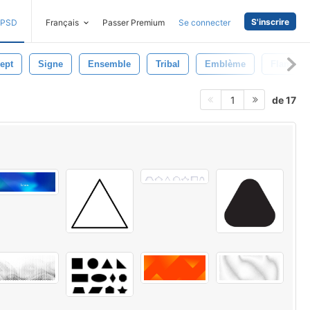
S'inscrire
PSD
Français
Passer Premium
Se connecter
ept
Signe
Ensemble
Tribal
Emblème
Flamboy
de 17
1