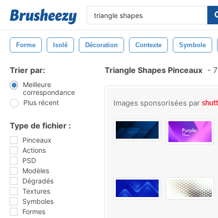
Forme
Isolé
Décoration
Contexte
Symbole
Trier par:
Triangle Shapes Pinceaux
-
7
Meilleure
correspondance
Plus récent
Images sponsorisées par
Type de fichier :
Pinceaux
Actions
PSD
Modèles
Dégradés
Textures
Symboles
Formes