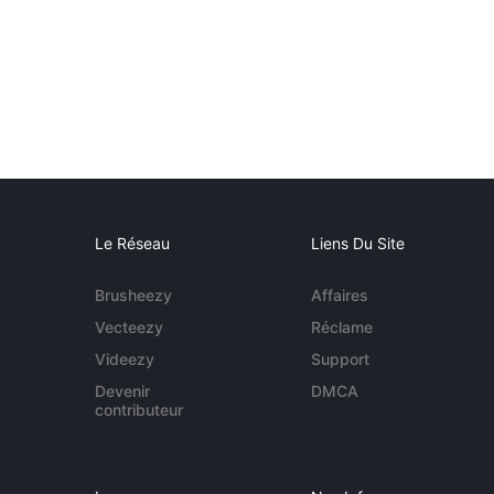
Le Réseau
Liens Du Site
Brusheezy
Affaires
Vecteezy
Réclame
Videezy
Support
Devenir
DMCA
contributeur