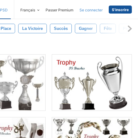
S'inscrire
PSD
Français
Passer Premium
Se connecter
 Place
La Victoire
Succès
Gagner
Fête
Premier