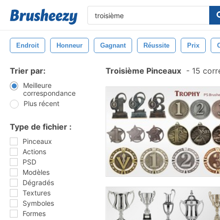
Endroit
Honneur
Gagnant
Réussite
Prix
Trier par:
Troisième Pinceaux
-
15 corr
Meilleure
correspondance
Plus récent
Type de fichier :
Pinceaux
Actions
PSD
Modèles
Dégradés
Textures
Symboles
Formes