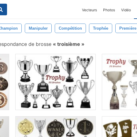
Vecteurs
Photos
Vidéo
Champion
Manipuler
Compétition
Trophée
Première
espondance de brosse
troisième