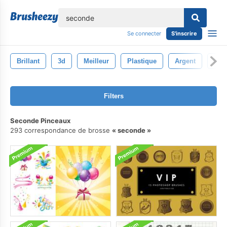
lose
Se connecter
S'inscrire
Brillant
3d
Meilleur
Plastique
Argent
Cou
Filters
Seconde Pinceaux
293 correspondance de brosse
seconde