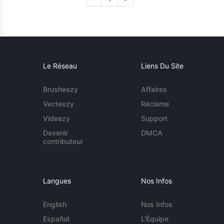
Le Réseau
Liens Du Site
Brusheezy
Affaires
Vecteezy
Réclame
Videezy
Support
Devenir
DMCA
contributeur
Langues
Nos Infos
English
Nos Infos
Español
L'Équipe