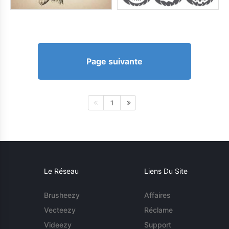
Page suivante
1
Le Réseau
Liens Du Site
Brusheezy
Affaires
Vecteezy
Réclame
Videezy
Support