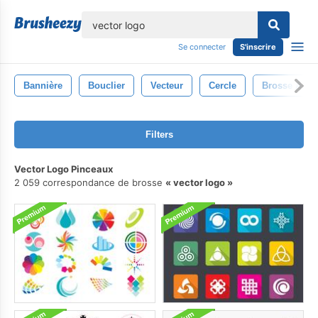
lose
Se connecter
S'inscrire
Bannière
Bouclier
Vecteur
Cercle
Brosse À Lo
Filters
Vector Logo Pinceaux
2 059 correspondance de brosse
vector logo