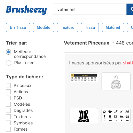
En Tissu
Modèle
Texture
Tissu
Matériel
C
Trier par:
Vetement Pinceaux
-
448 cor
Meilleure
correspondance
Plus récent
Images sponsorisées par
Type de fichier :
Pinceaux
Actions
PSD
Modèles
Dégradés
Textures
Symboles
Formes