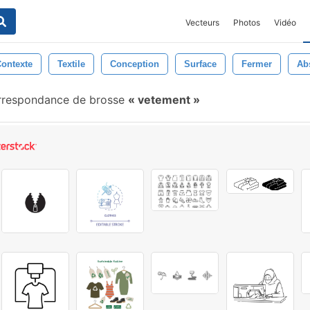
Vecteurs
Photos
Vidéo
ontexte
Textile
Conception
Surface
Fermer
Abs
respondance de brosse
vetement