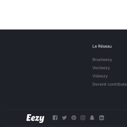
Le Réseau
Brusheezy
Vecteezy
Videezy
Devenir contribute