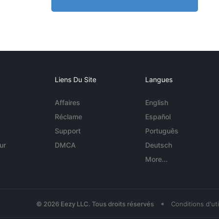
Liens Du Site
Langues
Affaires
English
Réclame
Español
Support
Português
ur
DMCA
Deutsch
More...
•
© 2026 Eezy LLC. Tous droits réservés
Conditions d'uti