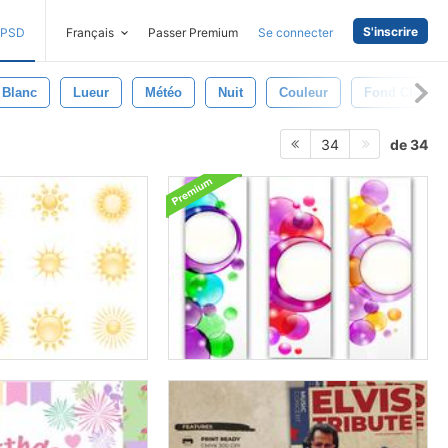
S'inscrire
PSD
Français
Passer Premium
Se connecter
Blanc
Lueur
Météo
Nuit
Couleur
Fond Clair
de 34
34