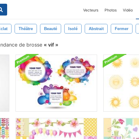
Vecteurs
Photos
Vidéo
clat
Théâtre
Beauté
Isolé
Abstrait
Fermer
ondance de brosse
vif