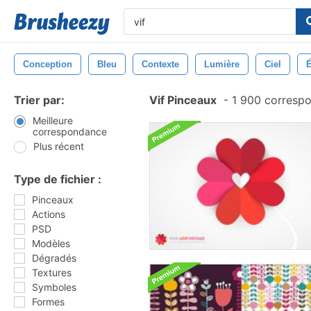
Conception
Bleu
Contexte
Lumière
Ciel
É
Trier par:
Vif Pinceaux
-
1 900 corresp
Meilleure
correspondance
Plus récent
Type de fichier :
Pinceaux
Actions
PSD
Modèles
Dégradés
Textures
Symboles
Formes