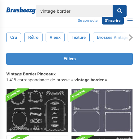
lose
Se connecter
S'inscrire
Cru
Rétro
Vieux
Texture
Brosses Vintage
Filters
Vintage Border Pinceaux
1 418 correspondance de brosse
vintage border