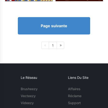
Page suivante
1
Le Réseau
Liens Du Site
Brusheezy
Affaires
Vecteezy
Réclame
Videezy
Support