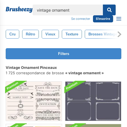
lose
Se connecter
S'inscrire
Cru
Rétro
Vieux
Texture
Brosses Vintage
Filters
Vintage Ornament Pinceaux
1 725 correspondance de brosse
vintage ornament