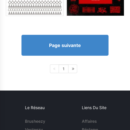
Page suivante
1
Le Réseau
Liens Du Site
Brusheezy
Affaires
Vecteezy
Réclame