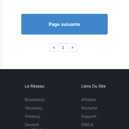
Page suivante
2
Le Réseau
Liens Du Site
Brusheezy
Affaires
Vecteezy
Réclame
Videezy
Support
Devenir
DMCA