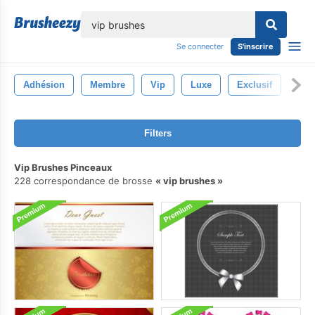
lose
Se connecter
S'inscrire
Adhésion
Membre
Vip
Luxe
Exclusif
Filters
Vip Brushes Pinceaux
228 correspondance de brosse
vip brushes