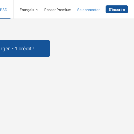
S'inscrire
PSD
Français
Passer Premium
Se connecter
rger - 1 crédit !