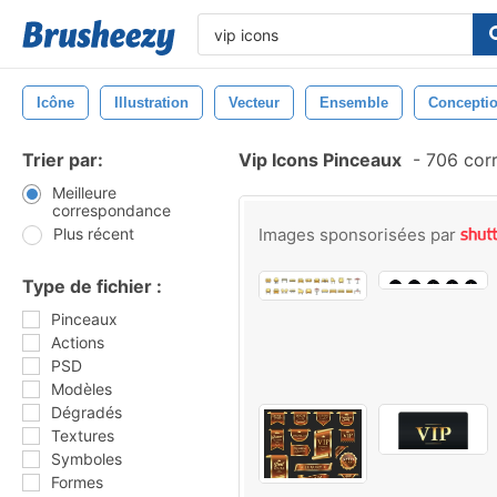
Icône
Illustration
Vecteur
Ensemble
Concepti
Trier par:
Vip Icons Pinceaux
-
706 cor
Meilleure
correspondance
Plus récent
Images sponsorisées par
Type de fichier :
Pinceaux
Actions
PSD
Modèles
Dégradés
Textures
Symboles
Formes