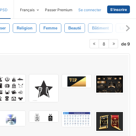
S'inscrire
PSD
Français
Passer Premium
Se connecter
ser
Religion
Femme
Beauté
Bâtiment
La Croix
de 9
8