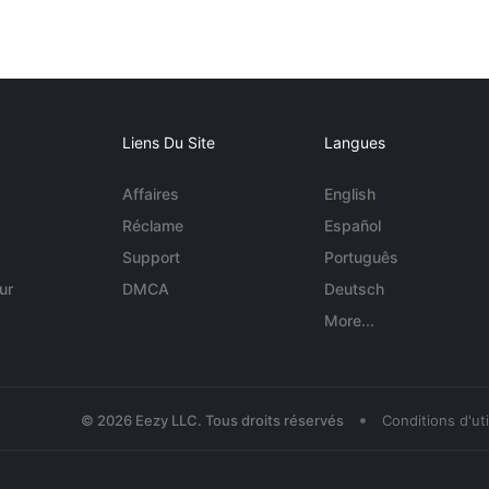
Liens Du Site
Langues
Affaires
English
Réclame
Español
Support
Português
ur
DMCA
Deutsch
More...
•
© 2026 Eezy LLC. Tous droits réservés
Conditions d'uti