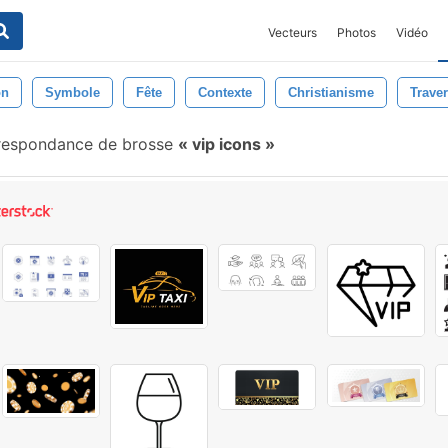
Vecteurs
Photos
Vidéo
on
Symbole
Fête
Contexte
Christianisme
Traver
respondance de brosse
vip icons