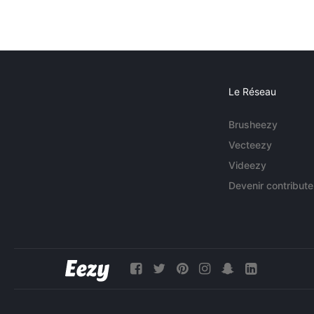
Le Réseau
Brusheezy
Vecteezy
Videezy
Devenir contribute