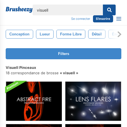
lose
Se connecter
S'inscrire
Conception
Lueur
Forme Libre
Détail
Énergie
Filters
Visuell Pinceaux
18 correspondance de brosse
visuell