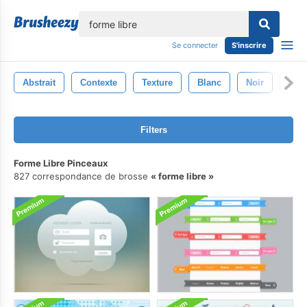
lose
Se connecter
S'inscrire
Abstrait
Contexte
Texture
Blanc
Noir
Mod
Filters
Forme Libre Pinceaux
827 correspondance de brosse
forme libre