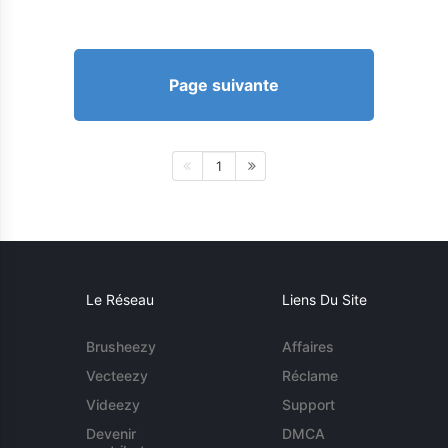
Page suivante
1
Le Réseau
Liens Du Site
Brusheezy
Affaires
Vecteezy
Réclame
Videezy
Support
Devenir
DMCA