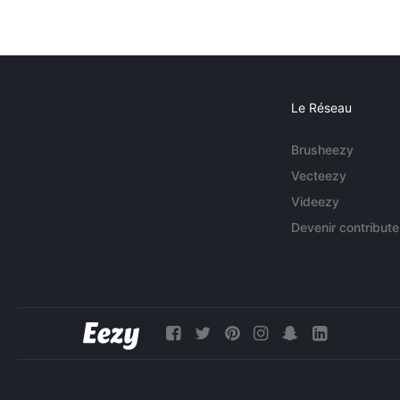
Le Réseau
Brusheezy
Vecteezy
Videezy
Devenir contribute