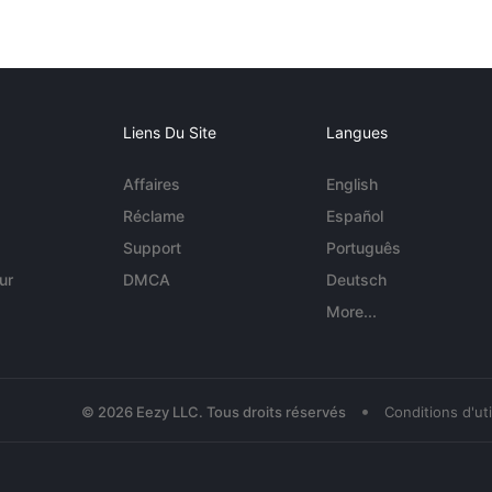
Liens Du Site
Langues
Affaires
English
Réclame
Español
Support
Português
ur
DMCA
Deutsch
More...
•
© 2026 Eezy LLC. Tous droits réservés
Conditions d'uti