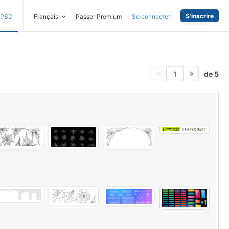
S'inscrire
PSD
Français
Passer Premium
Se connecter
de 5
1