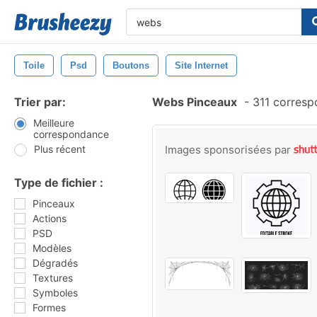
Toile
Psd
Boutons
Site Internet
Trier par:
Webs Pinceaux
-
311 corresp
Meilleure
correspondance
Plus récent
Images sponsorisées par
Type de fichier :
Pinceaux
Actions
PSD
Modèles
Dégradés
Textures
Symboles
Formes