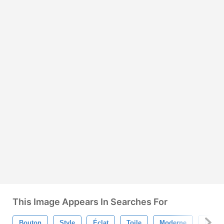
This Image Appears In Searches For
Bouton
Style
Éclat
Toile
Moderne
Psd