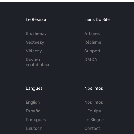
Le Réseau
Liens Du Site
Brusheezy
Affaires
Vecteezy
Réclame
Videezy
Support
Devenir
DMCA
contributeur
Langues
Nos Infos
English
Nos Infos
Español
L'Équipe
Português
Le Blogue
Deutsch
Contact