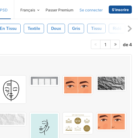
S'inscrire
PSD
Français
Passer Premium
Se connecter
En Tissu
Textile
Doux
Gris
Tissu
Ridé
Sa
de 4
1