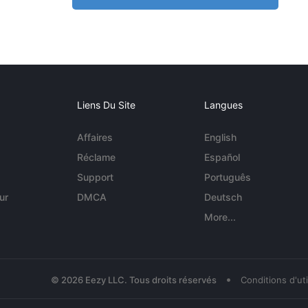
Liens Du Site
Langues
Affaires
English
Réclame
Español
Support
Português
ur
DMCA
Deutsch
More...
•
© 2026 Eezy LLC. Tous droits réservés
Conditions d'uti