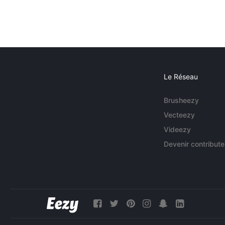
Le Réseau
Brusheezy
Vecteezy
Videezy
Devenir contribute