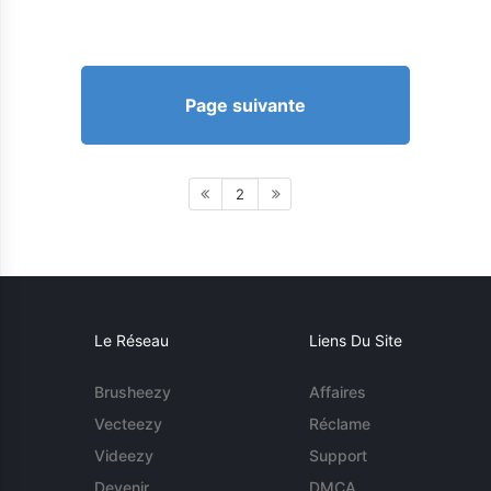
Page suivante
2
Le Réseau
Liens Du Site
Brusheezy
Affaires
Vecteezy
Réclame
Videezy
Support
Devenir
DMCA