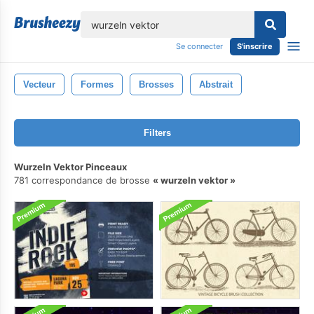
lose
Se connecter
S'inscrire
Vecteur
Formes
Brosses
Abstrait
Filters
Wurzeln Vektor Pinceaux
781 correspondance de brosse
wurzeln vektor