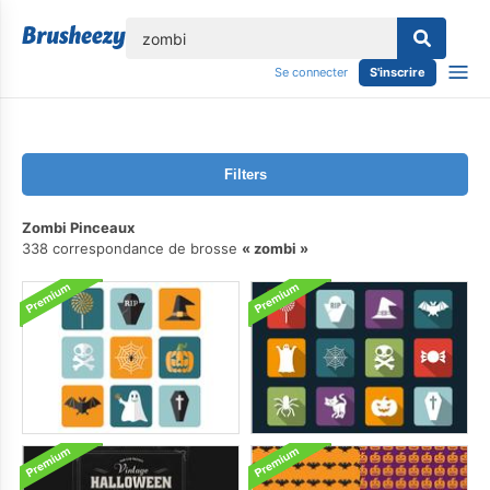
lose
Se connecter
S'inscrire
Filters
Zombi Pinceaux
338 correspondance de brosse
zombi